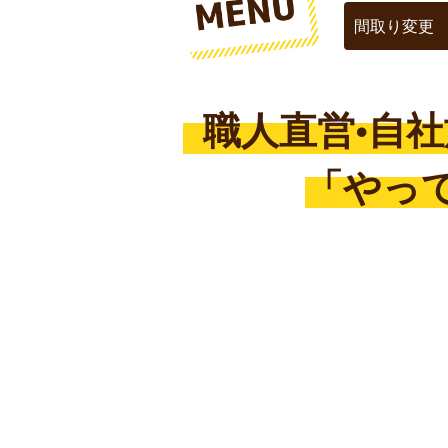
間取り変更
職人直営•自
「やっ