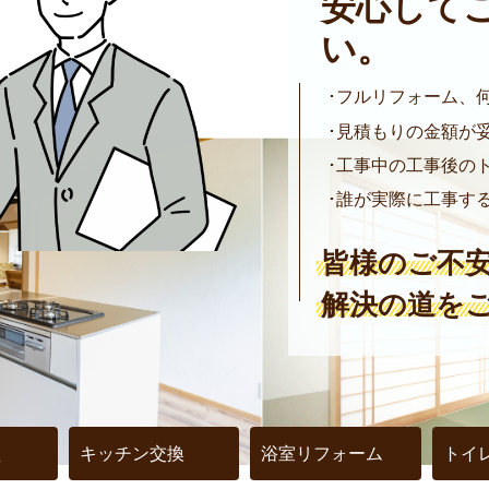
安心して
い。
フルリフォーム、
見積もりの金額が
工事中の工事後の
誰が実際に工事す
皆様のご不
解決の道を
え
キッチン交換
浴室リフォーム
トイ