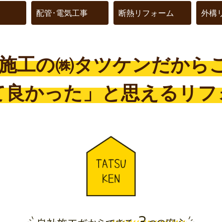
配管･電気工事
断熱リフォーム
外構
社施工の
㈱タツケンだから
て良かった」と
思えるリフ