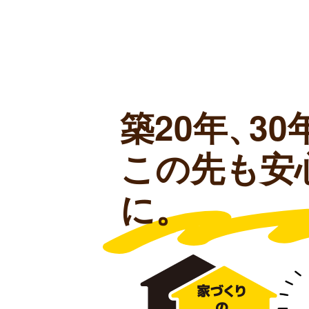
築20年、
30
この先も安
に。