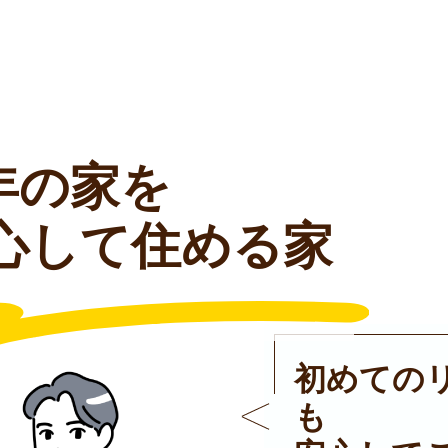
年の家を
心して住める家
初めての
も