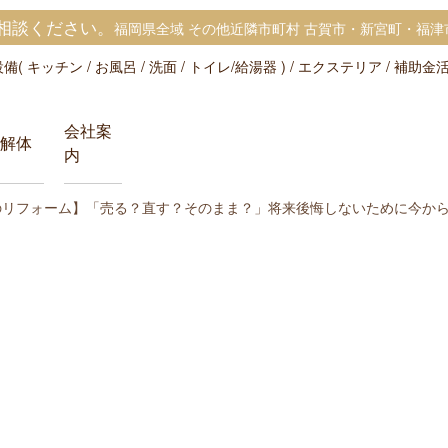
相談ください。
福岡県全域 その他近隣市町村 古賀市・新宮町・福津
 キッチン / お風呂 / 洗面 / トイレ/給湯器 ) / エクステリア / 補助
会社案
解体
内
】「売る？直す？そのまま？」将来後悔しないために今から考えておく
コラム
コラム
コラム