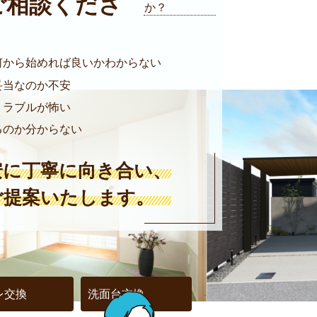
ご相談くださ
か？
何から始めれば良いかわからない
妥当なのか不安
トラブルが怖い
るのか分からない
安に丁寧に向き合い、
ご提案いたします。
レ交換
洗面台交換