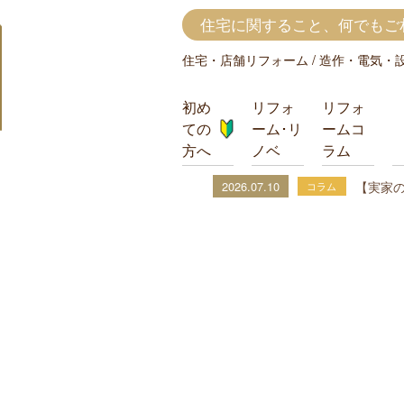
対
取
NEWS
住宅に関すること、何でもご
応
り
内
扱
住宅・店舗リフォーム / 造作・電気・設備(
容・
い
地
工
初め
リフォ
リフォ
域
事
ての
ーム･リ
ームコ
方へ
ノベ
ラム
【実家のリフォーム
2026.07.10
コラム