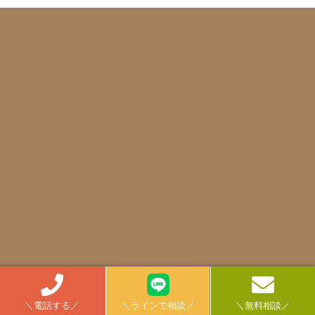
タ
ツ
ケ
ン
＼電話する／
＼ラインで相談／
＼無料相談／