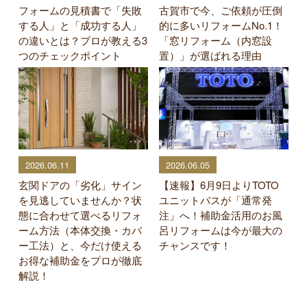
フォームの見積書で「失敗
古賀市で今、ご依頼が圧倒
する人」と「成功する人」
的に多いリフォームNo.1！
の違いとは？プロが教える3
「窓リフォーム（内窓設
つのチェックポイント
置）」が選ばれる理由
2026.06.11
2026.06.05
玄関ドアの「劣化」サイン
【速報】6月9日よりTOTO
を見逃していませんか？状
ユニットバスが「通常発
態に合わせて選べるリフォ
注」へ！補助金活用のお風
ーム方法（本体交換・カバ
呂リフォームは今が最大の
ー工法）と、今だけ使える
チャンスです！
お得な補助金をプロが徹底
解説！