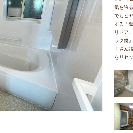
気を誇る
でもヒ
する「
リドア
ラク鏡
くさん詰
をリセ