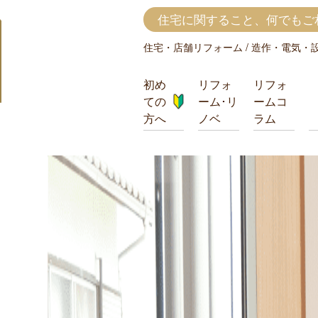
対
取
住宅に関すること、何でもご
応
り
内
扱
住宅・店舗リフォーム / 造作・電気・設備(
容・
い
地
工
初め
リフォ
リフォ
域
事
ての
ーム･リ
ームコ
方へ
ノベ
ラム