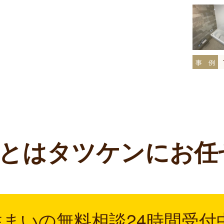
事 例
とは
タツケンにお任
住まいの無料相談
24時間受付