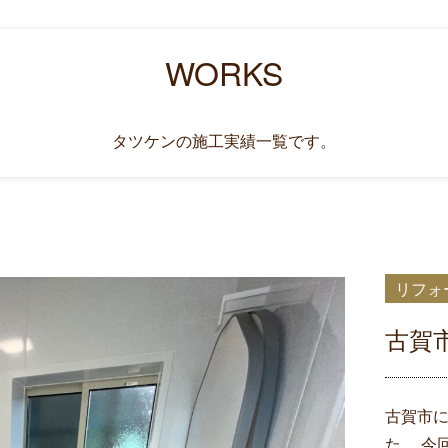
WORKS
タツケンの施工実績一覧です。
リフォ
古賀
古賀市
た。 今