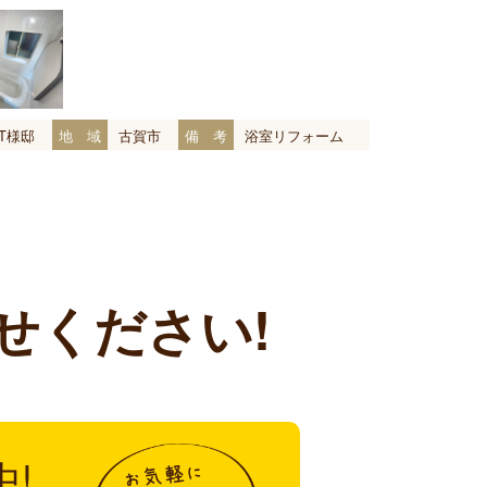
T様邸
地 域
古賀市
備 考
浴室リフォーム
せください!
中!