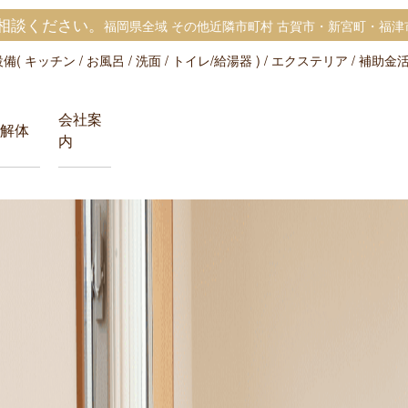
相談ください。
福岡県全域 その他近隣市町村 古賀市・新宮町・福津
 キッチン / お風呂 / 洗面 / トイレ/給湯器 ) / エクステリア / 補助
会社案
解体
内